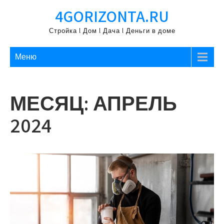
Перейти
4GORIZONTA.RU
к
содержимому
Стройка l Дом l Дача l Деньги в доме
Меню
МЕСЯЦ:
АПРЕЛЬ
2024