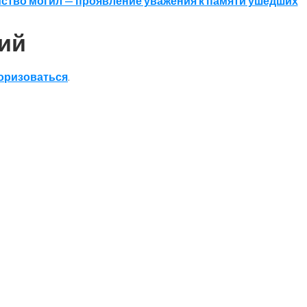
ство могил — проявление уважения к памяти ушедших
ий
оризоваться
.