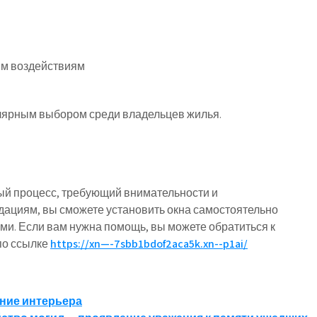
им воздействиям
лярным выбором среди владельцев жилья.
ый процесс, требующий внимательности и
ациям, вы сможете установить окна самостоятельно
ми. Если вам нужна помощь, вы можете обратиться к
по ссылке
https://xn—-7sbb1bdof2aca5k.xn--p1ai/
ние интерьера