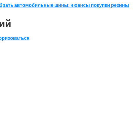
брать автомобильные шины: нюансы покупки резины
ий
оризоваться
.