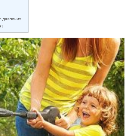
о давления:
я?