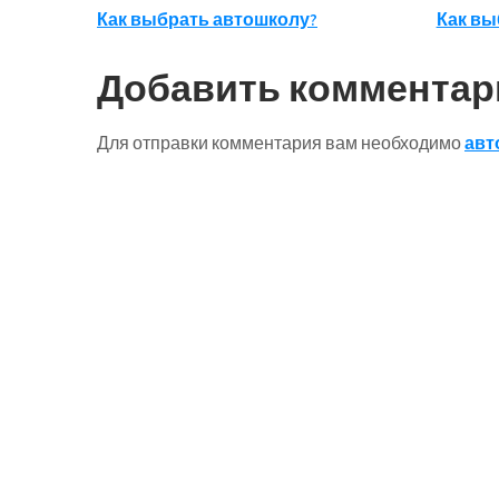
Навигация
Как выбрать автошколу?
Как вы
по
Добавить комментар
записям
Для отправки комментария вам необходимо
авт