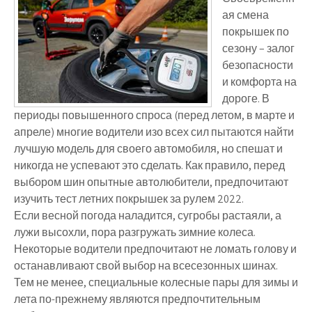
ая смена
покрышек по
сезону – залог
безопасности
и комфорта на
дороге. В
периоды повышенного спроса (перед летом, в марте и
апреле) многие водители изо всех сил пытаются найти
лучшую модель для своего автомобиля, но спешат и
никогда не успевают это сделать. Как правило, перед
выбором шин опытные автолюбители, предпочитают
изучить тест летних покрышек за рулем 2022.
Если весной погода наладится, сугробы растаяли, а
лужи высохли, пора разгружать зимние колеса.
Некоторые водители предпочитают не ломать голову и
останавливают свой выбор на всесезонных шинах.
Тем не менее, специальные колесные пары для зимы и
лета по-прежнему являются предпочтительным