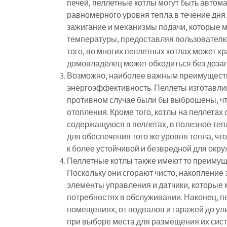
печей, пеллетные котлы могут быть автом
равномерного уровня тепла в течение дня
зажигание и механизмы подачи, которые м
температуры, предоставляя пользователю 
того, во многих пеллетных котлах может хр
домовладелец может обходиться без дозап
Возможно, наиболее важным преимущество
энергоэффективность. Пеллеты изготавлив
противном случае были бы выброшены, чт
отопления. Кроме того, котлы на пеллета
содержащуюся в пеллетах, в полезное тепл
для обеспечения того же уровня тепла, чт
к более устойчивой и безвредной для окр
Пеллетные котлы также имеют то преимуще
Поскольку они сгорают чисто, накоплени
элементы управления и датчики, которые
потребностях в обслуживании. Наконец, 
помещениях, от подвалов и гаражей до ул
при выборе места для размещения их сис