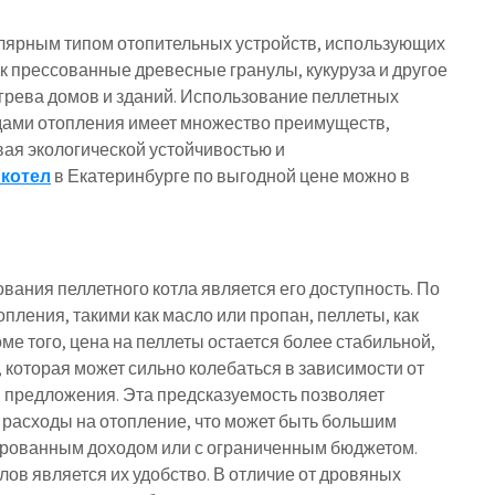
улярным типом отопительных устройств, использующих
к прессованные древесные гранулы, кукуруза и другое
огрева домов и зданий. Использование пеллетных
дами отопления имеет множество преимуществ,
ивая экологической устойчивостью и
 котел
в Екатеринбурге по выгодной цене можно в
ания пеллетного котла является его доступность. По
ления, такими как масло или пропан, пеллеты, как
ме того, цена на пеллеты остается более стабильной,
 которая может сильно колебаться в зависимости от
 предложения. Эта предсказуемость позволяет
расходы на отопление, что может быть большим
сированным доходом или с ограниченным бюджетом.
в является их удобство. В отличие от дровяных