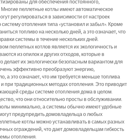
атизированы для обеспечения постоянного,
. Многие пеллетные котлы имеют автоматическое
огут регулироваться в зависимости от настроек
систему отопления типа «установил и забыл». Кроме
аниться топливо на несколько дней, а это означает, что
равки системы в течение нескольких дней.
м пеллетных котлов является их экологичность и
аются из опилок и других отходов, которые в
о делает их экологически безопасным вариантом для
х очень эффективно преобразуют энергию,
о, а это означает, что им требуется меньше топлива
о и при традиционных методах отопления. Это приводит
ужающей среды системе отопления дома в целом.
ство, что они относительно просты в обслуживании.
е золы минимально, а системы обычно имеют удобные
 могут предупредить домовладельца о любых
пеллетные котлы можно устанавливать в самых разных
ичных ограждений, что дает домовладельцам гибкость
темы отопления.