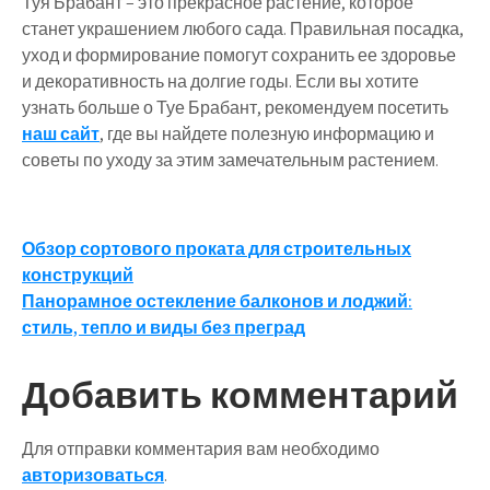
Туя Брабант – это прекрасное растение, которое
станет украшением любого сада. Правильная посадка,
уход и формирование помогут сохранить ее здоровье
и декоративность на долгие годы. Если вы хотите
узнать больше о Туе Брабант, рекомендуем посетить
наш сайт
, где вы найдете полезную информацию и
советы по уходу за этим замечательным растением.
Навигация
Обзор сортового проката для строительных
конструкций
по
Панорамное остекление балконов и лоджий:
записям
стиль, тепло и виды без преград
Добавить комментарий
Для отправки комментария вам необходимо
авторизоваться
.